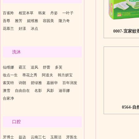
百雀羚
相宜本草
韩束
丹姿
一叶子
吾尊
雅芳
妮维雅
容园美
隆力奇
花慕兰
好漾
冰点
0007-宜家
洗沐
仙维娜
霸王
追风
舒蕾
多芙
妆点一生
蒂花之秀
阿道夫
韩方妍宝
索芙特
诗朗
碧绿雅
嘉丽华
百年润发
澳雪
自由自在
名影
风影
迪菲娜
合家净
0564
口腔
牙博士
益达
云南三七
玉斯洁
牙医生