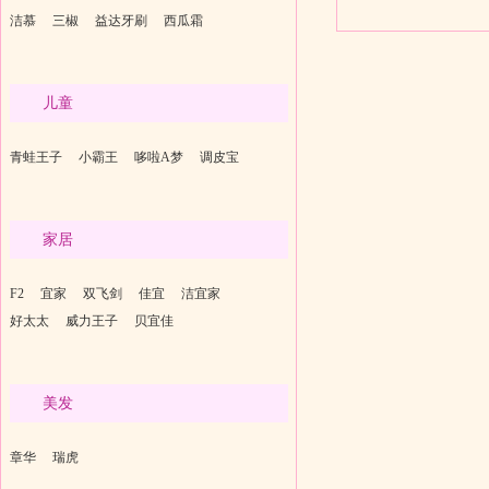
洁慕
三椒
益达牙刷
西瓜霜
儿童
青蛙王子
小霸王
哆啦A梦
调皮宝
家居
F2
宜家
双飞剑
佳宜
洁宜家
好太太
威力王子
贝宜佳
美发
章华
瑞虎